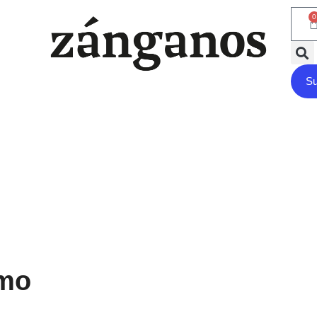
0
Su
smo