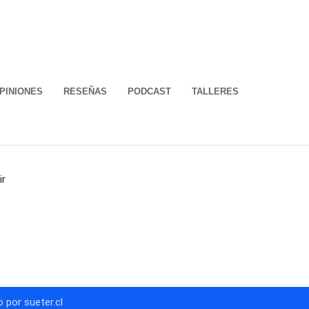
PINIONES
RESEÑAS
PODCAST
TALLERES
ir
 por sueter.cl