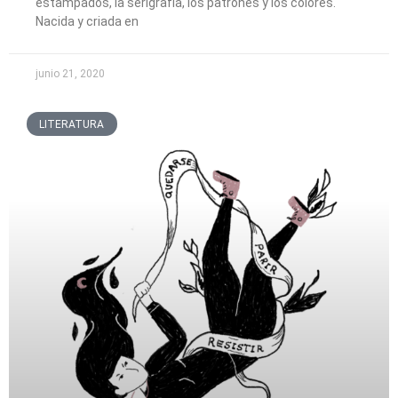
estampados, la serigrafía, los patrones y los colores.
Nacida y criada en
junio 21, 2020
LITERATURA