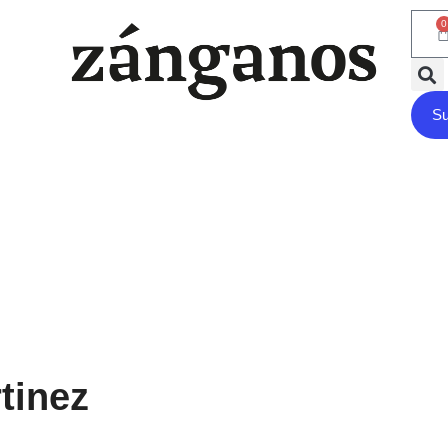
0
Su
tinez