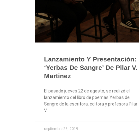
Lanzamiento Y Presentación:
‘Yerbas De Sangre’ De Pilar V.
Martinez
El pasado jueves 22 de agosto, se realizó el
lanzamiento del libro de poemas Yerbas de
Sangre de la escritora, editora y profesora Pilar
V.
septiembre 23, 2019