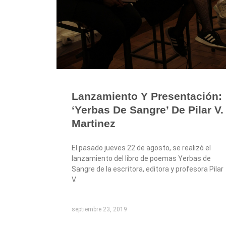
Lanzamiento Y Presentación:
‘Yerbas De Sangre’ De Pilar V.
Martinez
El pasado jueves 22 de agosto, se realizó el
lanzamiento del libro de poemas Yerbas de
Sangre de la escritora, editora y profesora Pilar
V.
septiembre 23, 2019