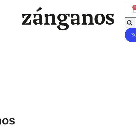
0
Su
mos