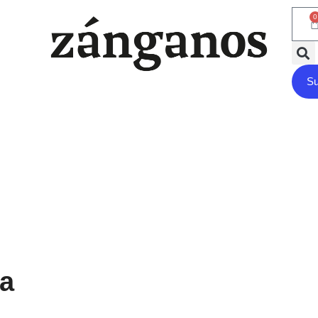
0
Su
za