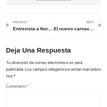
PREVIOUS
NEXT
Entrevista a Norma Martínez: «A partir de esa discriminación que yo sentí, dije ‘voy a pintar a mi gente'»
El nuevo carnaval que llega a las tablas
Deja Una Respuesta
Tu dirección de correo electrónico no será
publicada.
Los campos obligatorios están marcados
con
*
Comentario
*