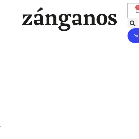
0
Su
a