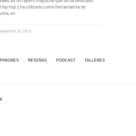
aikil, es un rapero mapuche que se ha dedicado
l hip hop y ha utilizarlo como herramienta de
ucha, en
eptiembre 30, 2019
PINIONES
RESEÑAS
PODCAST
TALLERES
ir