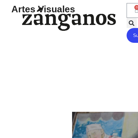
Artes Visuales
0
Su