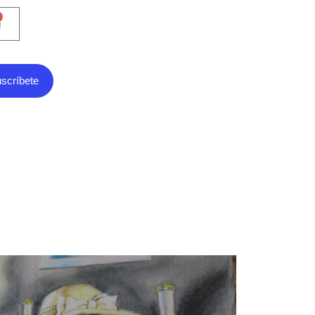
scríbete