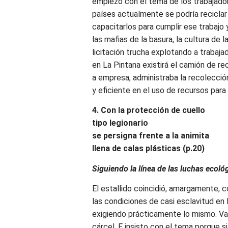
empiezo con el tema de los trabajador
países actualmente se podría reciclar
capacitarlos para cumplir ese trabajo
las mafias de la basura, la cultura de 
licitación trucha explotando a trabaja
en La Pintana existirá el camión de re
a empresa, administraba la recolecci
y eficiente en el uso de recursos para
4. Con la protección de cuello
tipo legionario
se persigna frente a la animita
llena de calas plásticas (p.20)
Siguiendo la línea de las luchas ecoló
El estallido coincidió, amargamente, c
las condiciones de casi esclavitud en 
exigiendo prácticamente lo mismo. Var
cárcel. E insisto con el tema porque s