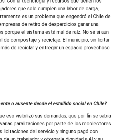
s. Con la tecnología y recursos que tienen los
ajadores que solo cumplen una labor de carga,
iertamente es un problema que engendró el Chile de
as empresas de retiro de desperdicios ganar una
es porque el sistema está mal de raíz. No sé si aún
e compostaje y reciclaje. El municipio, sin licitar
emás de reciclar y entregar un espacio provechoso
ente o ausente desde el estallido social en Chile?
e eso visibilizó sus demandas, que por fin se sabía
 varias paralizaciones por parte de los recolectores
licitaciones del servicio y ninguno pagó con
 de un trabajador y otorgarle dignidad a él y su