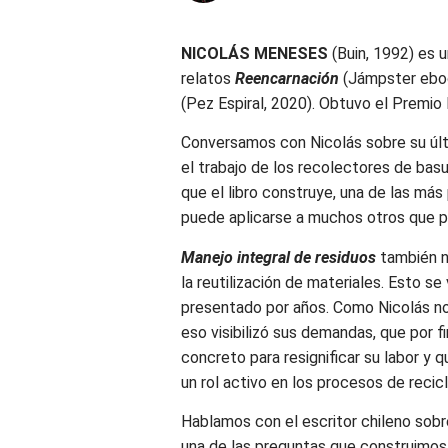
NICOLÁS MENESES
(Buin, 1992) es u
relatos
Reencarnación
(Jámpster eboo
(Pez Espiral, 2020). Obtuvo el Premio 
Conversamos con Nicolás sobre su úl
el trabajo de los recolectores de basu
que el libro construye, una de las más
puede aplicarse a muchos otros que pr
Manejo integral de residuos
también no
la reutilización de materiales. Esto s
presentado por años. Como Nicolás nos
eso visibilizó sus demandas, que por f
concreto para resignificar su labor y 
un rol activo en los procesos de recicla
Hablamos con el escritor chileno sobr
una de las preguntas que construimos