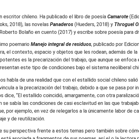
n escritor chileno. Ha publicado el libro de poesía
Camarote
(Edi
ks, 2018), las novelas
Panaderos
(Hueders, 2018) y
Throguel O
Roberto Bolaño en cuento (2017) y escribe sobre poesía para div
timo poemario
Manejo integral de residuos
, publicado por Edicio
ra, el contexto, espacio y objetos que les rodean, además de la
 potentes es la precarización del trabajo, que aunque se enfoca e
esentan este tipo de condiciones bajo el sistema neoliberal chi
s habla de una realidad que con el estallido social chileno salió la
e vincula a la precarización del trabajo, debido a que se pasa po
 dice, “El estallido coincidió, amargamente, con otra paralizac
in se sabía las condiciones de casi esclavitud en las que trabaja
que, por ejemplo, en vez de relegarlos a la únicamente labor de 
je y de reutilización.
e su perspectiva frente a estos temas pero también sobre cómo 
 está asociada a fragmentos de sus poemas, así el o la lectora