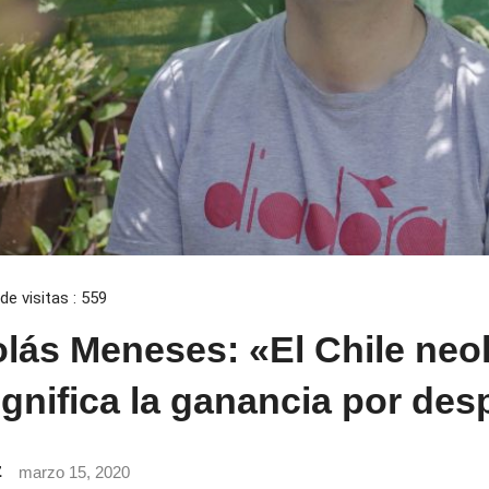
de visitas :
559
olás Meneses: «El Chile neol
gnifica la ganancia por des
z
marzo 15, 2020