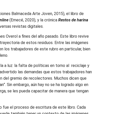
ciones Balmaceda Arte Joven, 2015), el libro de
nline
(Emecé, 2020), y la crónica
Restos de harina
ersas revistas digitales.
nes Overol a fines del año pasado. Este libro revive
 trayectoria de estos residuos. Entre las imágenes
n los trabajadores de este rubro en particular, bien
leno.
 a luz: la falta de políticas en torno al reciclaje y
r inadvertido las demandas que estos trabajadores han
ión del gremio de recolectores. Muchos dicen que
ban”. Sin embargo, aún hay no se ha logrado algo en
carga, se les pueda capacitar de manera que tengan
fue el proceso de escritura de este libro. Cada
 puede también tener un contexto de las imágenes