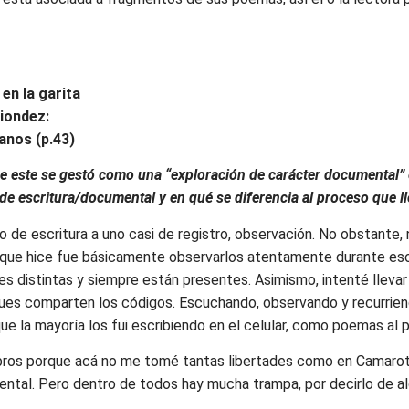
en la garita
diondez:
anos (p.43)
ue este se gestó como una “exploración de carácter documental” 
 escritura/documental y en qué se diferencia al proceso que ll
 de escritura a uno casi de registro, observación. No obstante, n
 Lo que hice fue básicamente observarlos atentamente durante e
s distintas y siempre están presentes. Asimismo, intenté llevar u
 pues comparten los códigos. Escuchando, observando y recurrien
ue la mayoría los fui escribiendo en el celular, como poemas al p
libros porque acá no me tomé tantas libertades como en Camarot
mental. Pero dentro de todos hay mucha trampa, por decirlo de a