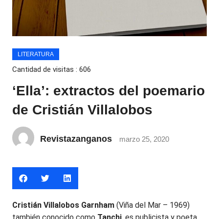
LITERATURA
Cantidad de visitas :
606
‘Ella’: extractos del poemario
de Cristián Villalobos
Revistazanganos
marzo 25, 2020
Cristián Villalobos Garnham
(Viña del Mar – 1969)
también conocido como
Tanchi
, es publicista y poeta.