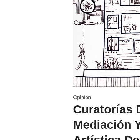
Opinión
Curatorías D
Mediación 
Artística D