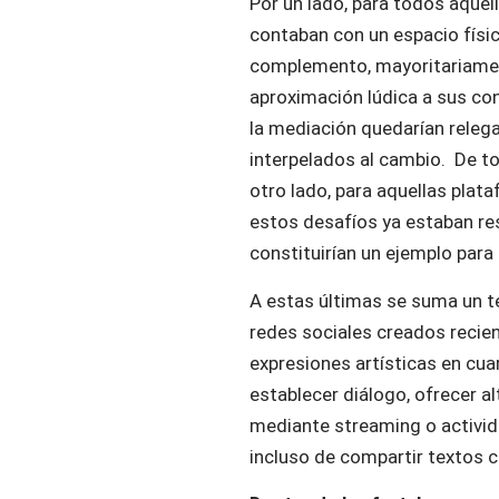
Por un lado, para todos aquel
contaban con un espacio físic
complemento, mayoritariamen
aproximación lúdica a sus con
la mediación quedarían releg
interpelados al cambio. De to
otro lado, para aquellas plat
estos desafíos ya estaban res
constituirían un ejemplo para 
A estas últimas se suma un te
redes sociales creados recien
expresiones artísticas en cu
establecer diálogo, ofrecer a
mediante streaming o activid
incluso de compartir textos c