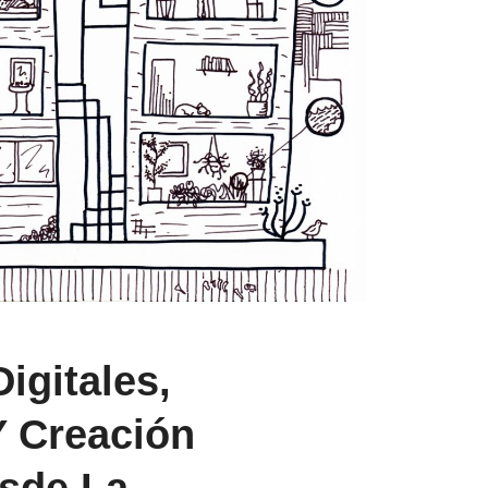
igitales,
Y Creación
esde La