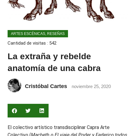
ARTES ESCÉNICAS
,
RESEÑAS
Cantidad de visitas :
542
La extraña y rebelde
anatomía de una cabra
Cristóbal Cartes
noviembre 25, 2020
El colectivo artístico transdisciplinar Capra Arte
Colectivo (
Macbeth o El viaje del Poder
y
Federico todos