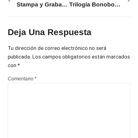
Stampa y Grabado: hecho en Chile. Contraste entre dos exposiciones
Trilogía Bonobo: «Temis» o el espejo de nuestra injusticia
Deja Una Respuesta
Tu dirección de correo electrónico no será
publicada.
Los campos obligatorios están marcados
con
*
Comentario
*