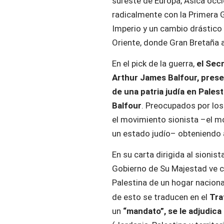
sureste de Europa, Asica occi
radicalmente con la Primera G
Imperio y un cambio drástico e
Oriente, donde Gran Bretaña 
En el pick de la guerra,
el Secr
Arthur James Balfour, prese
de una patria judía en Palest
Balfour
. Preocupados por los
el movimiento sionista –el m
un estado judío– obteniendo 
En su carta dirigida al sionist
Gobierno de Su Majestad ve c
Palestina de un hogar nacional
de esto se traducen en el
Tra
un
“mandato”, se le adjudica