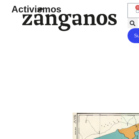
Activismos
0
Su