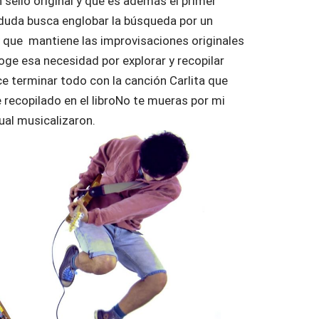
 sello original y que es además el primer
n duda busca englobar la búsqueda por un
 y que mantiene las improvisaciones originales
oge esa necesidad por explorar y recopilar
ce terminar todo con la canción Carlita que
 recopilado en el libroNo te mueras por mi
ual musicalizaron.